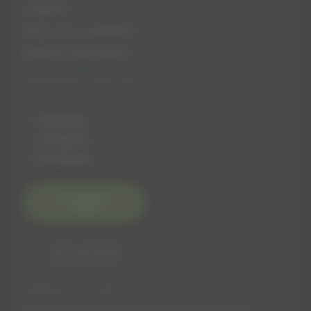
Artisanat
Découvrir la palestine
Keffiehs Palestiniens
RÉSEAUX SOCIAUX
Facebook
Instagram
Whatsapp
Contactez-
nous
06 15 60 18 65
NEWSLETTER