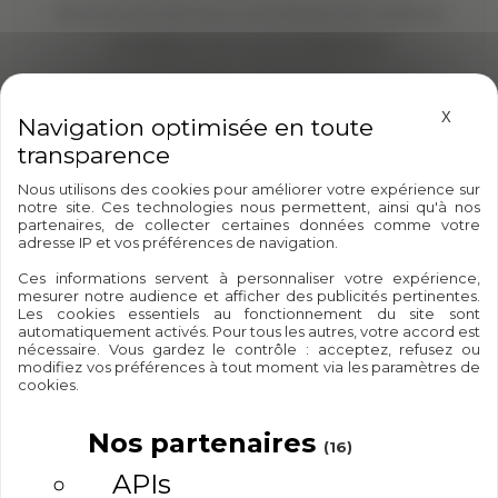
Découvrez vite tous nos articles de mode et
nos bijoux conçus en Palestine !
Masque
X
Nous utilisons des cookies pour améliorer votre expérience sur
notre site. Ces technologies nous permettent, ainsi qu'à nos
partenaires, de collecter certaines données comme votre
adresse IP et vos préférences de navigation.
Ces informations servent à personnaliser votre expérience,
mesurer notre audience et afficher des publicités pertinentes.
Les cookies essentiels au fonctionnement du site sont
automatiquement activés. Pour tous les autres, votre accord est
Il n'y a aucun
nécessaire. Vous gardez le contrôle : acceptez, refusez ou
modifiez vos préférences à tout moment via les paramètres de
produit dans cette
cookies.
catégorie
Nos partenaires
(16)
Rechercher ce que vous cherchez
APIs