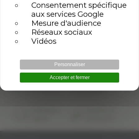
Consentement spécifique
aux services Google
Mesure d'audience
Réseaux sociaux
Vidéos
Personnaliser
Accepter et fermer
100%
Paiement
Palestinien
sécurisé
Expédition
Satisfait ou
rapide
remboursé