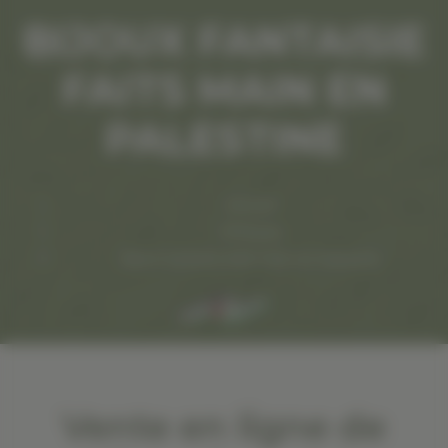
BIJOUX FANTAISIE
FAITS MAIN EN
PALESTINE
Accueil
Artisanat
Bijoux fantaisie faits main en Palestine
Vente en ligne de