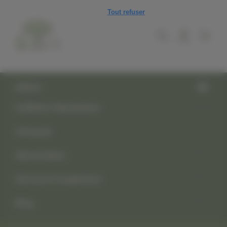
Panneau de gestion des cookies
Tout refuser
MENU
Keffiehs Palestiniens
Artisanat
Alimentation
Découvrir la palestine
Blog