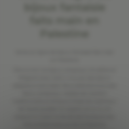
bijoux fantaisie
faits main en
Palestine
Vente en ligne de bijoux fantaisie faits main
en Palestine
Découvrez nos bijoux artisanaux durables et
élégants Avec Soliv’r, trouvez des bijoux
adaptés à votre style. Nous sélectionnons des
bijoux artisanaux réalisés de manière
traditionnelle et éthique à base de matériaux
de haute qualité. En argent, en or ou en
plaqué or, il sont ornés de pierres issues des
villes emblématiques de la Palestine.