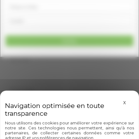
Siret
Activité
Message
Masque
X
Nous utilisons des cookies pour améliorer votre expérience sur
notre site. Ces technologies nous permettent, ainsi qu'à nos
En soumettant ce formulaire, j'accepte de partager les
partenaires, de collecter certaines données comme votre
informations saisies afin de traiter ma demande.
adresse IP et vos préférences de navigation.