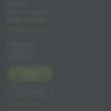
Artisanat
Découvrir la palestine
Keffiehs Palestiniens
RÉSEAUX SOCIAUX
Facebook
Instagram
Whatsapp
Contactez-
nous
06 15 60 18 65
NEWSLETTER