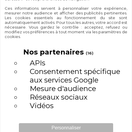
Ces informations servent à personnaliser votre expérience,
Envoyer
mesurer notre audience et afficher des publicités pertinentes.
Les cookies essentiels au fonctionnement du site sont
automatiquement activés. Pour tous les autres, votre accord est
nécessaire. Vous gardez le contrôle : acceptez, refusez ou
modifiez vos préférences à tout moment via les paramètres de
cookies.
Nos partenaires
(16)
APIs
Consentement spécifique
100%
Paiement
aux services Google
Palestinien
sécurisé
Mesure d'audience
Réseaux sociaux
Vidéos
Expédition
Satisfait ou
rapide
remboursé
Personnaliser