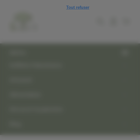
Panneau de gestion des cookies
Tout refuser
MENU
Keffiehs Palestiniens
Artisanat
Alimentation
Découvrir la palestine
Blog