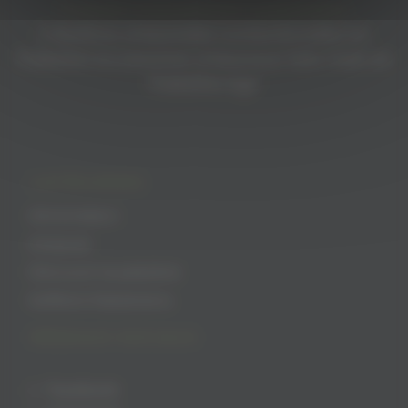
Produits d’alimentation palestiniens
Créations artisanales confectionnées en
Palestine Accessoires artisanaux faits main en
Palestine Agir
CATÉGORIES
Alimentation
Artisanat
Découvrir la palestine
Keffiehs Palestiniens
RÉSEAUX SOCIAUX
Facebook