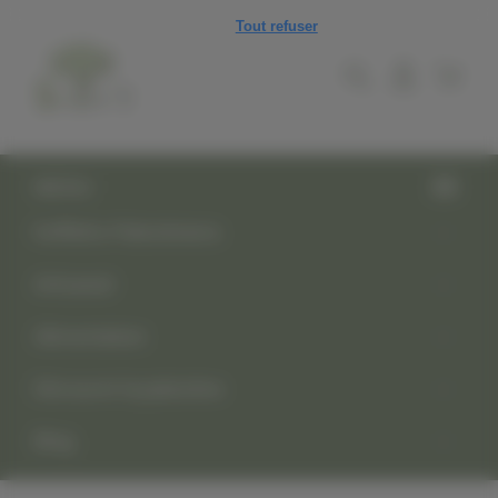
Panneau de gestion des cookies
Tout refuser
MENU
Keffiehs Palestiniens
Artisanat
Alimentation
Découvrir la palestine
Blog