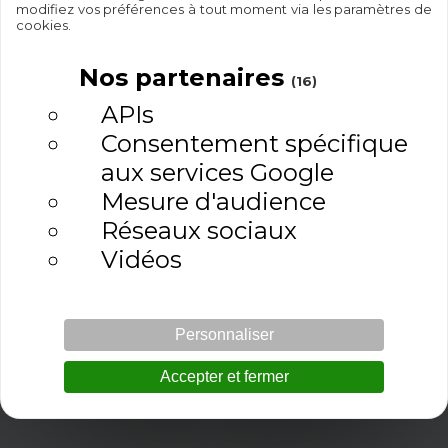
modifiez vos préférences à tout moment via les paramètres de
cookies.
100%
Paiement
Nos partenaires
(16)
Palestinien
sécurisé
APIs
Consentement spécifique
Expédition
Satisfait ou
aux services Google
rapide
remboursé
Mesure d'audience
Réseaux sociaux
Vidéos
Personnaliser
Accepter et fermer