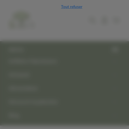
Panneau de gestion des cookies
Tout refuser
MENU
Keffiehs Palestiniens
Artisanat
Alimentation
Découvrir la palestine
Blog