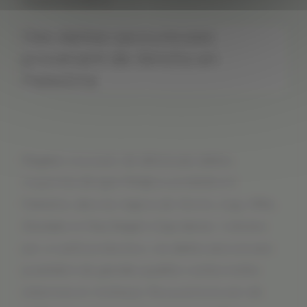
moyenne 500 G
Des dattes savoureuses
provenant de Jéricho en
Palestine
Régalez-vous avec de délicieuses dattes
moyennes de type Medjoul, produites en
Palestine, dans les régions de Jéricho, Auja, Jiftlik,
Zbeidate et Marj Naajeh (Cisjordanie). Cultivées
par un petit producteur, ces dattes savoureuses
possèdent de grandes qualités nutritionnelles
(vitamines et minéraux). Nous prenons soin de