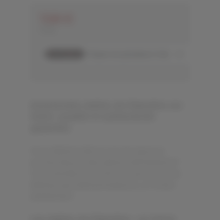
7,00 €
TTC
Achetezdes dattes de Palestine sur
Solivr: qualité et authenticité
garanties
Vous désirez découvrir les saveurs
authentiques des dattes dePalestine?
Commandez sur Solivr et savourez les
délicieuses dattesmedjools, un trésor
palestinien.
Les dattes de Palestine : un trésor