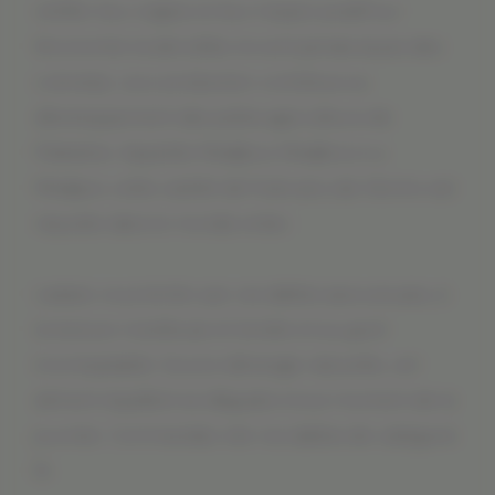
vérifier leur origine et leur impact positif sur
léconomie locale (elles ne sont jamais issues des
colonies). Leur production contribue au
développement des petits agriculteurs de
Palestine. Appelée Medjloul, Medjhoul ou
Medjool, cette variété de fruits secs de Jéricho est
réputée dans le monde entier.
Laissez-vous tenter par ces dattes savoureuses, à
la texture moelleuse et tendre et au goût
incomparable. Source dénergie naturelle, cet
aliment équilibré se déguste à tout moment de la
journée. Commandez vite nos dattes de catégorie
B.