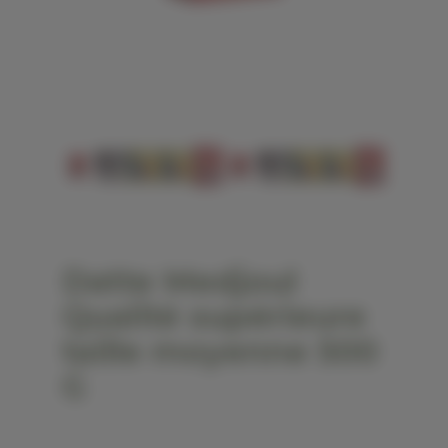
Datte Medjoul
Qualité supérieure
taille moyenne 500
G