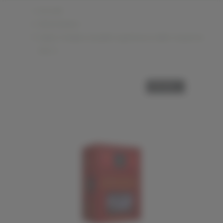
Accueil
Alimentation
Datte Medjoul Qualité supérieure taille moyenne
500 G
PROMO !