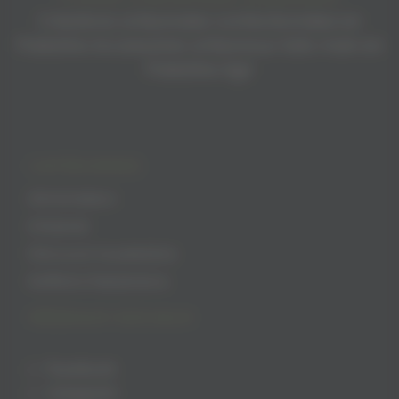
Créations artisanales confectionnées en
Palestine Accessoires artisanaux faits main en
Palestine Agir
CATÉGORIES
Alimentation
Artisanat
Découvrir la palestine
Keffiehs Palestiniens
RÉSEAUX SOCIAUX
Facebook
Instagram