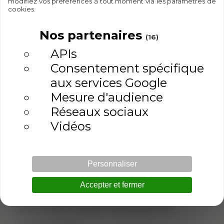
modifiez vos préférences à tout moment via les paramètres de
cookies.
Nos partenaires
(16)
Expédition
Satisfait ou
rapide
remboursé
APIs
Consentement spécifique
aux services Google
Mesure d'audience
Réseaux sociaux
Description
Vidéos
Détails du produit
Personnaliser
Avis clients
Accepter et fermer
Datte Medjoul Qualité supérieure taille