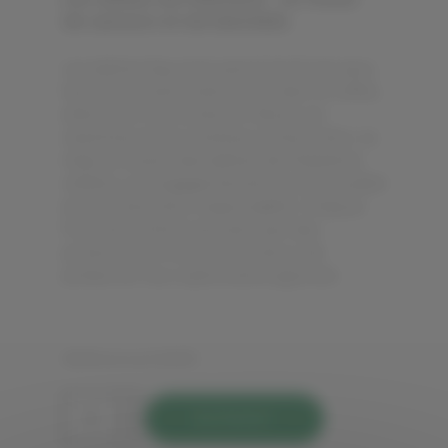
de saveurs et de bienfaits
Les dattes figurent parmi les fruits secs
les plus consommés aumonde. En effet,
elles sont très riches en fibres, en
vitamines et en minéraux.Chez Solivr, la
mise en avant des dattes de Palestine
reflète un engagementenvers la qualité
et la production responsable. Chaque
fruit est cultivé avecsoin par des
producteurs locaux soucieux de
préserver leur patrimoine agricole.
Référence:
DARD
Acheter