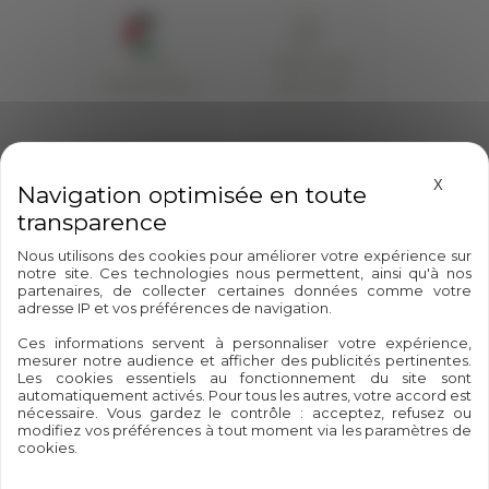
100%
Paiement
Palestinien
sécurisé
Masque
X
Expédition
Satisfait ou
rapide
remboursé
Nous utilisons des cookies pour améliorer votre expérience sur
notre site. Ces technologies nous permettent, ainsi qu'à nos
partenaires, de collecter certaines données comme votre
adresse IP et vos préférences de navigation.
Ces informations servent à personnaliser votre expérience,
mesurer notre audience et afficher des publicités pertinentes.
Les cookies essentiels au fonctionnement du site sont
Description
automatiquement activés. Pour tous les autres, votre accord est
nécessaire. Vous gardez le contrôle : acceptez, refusez ou
modifiez vos préférences à tout moment via les paramètres de
Détails du produit
cookies.
Avis clients