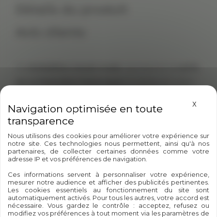
Détails du produit
Avis clients
Ce
médaillon mural ovale
représente la
carte
de la Palestine historique
sculptée en relief
sur un fond brun patiné et entourée d’un
Masque
X
cadre baroque travaillé à la main.
Réalisée en
plâtre résiné
, cette œuvre
Nous utilisons des cookies pour améliorer votre expérience sur
notre site. Ces technologies nous permettent, ainsi qu'à nos
artisanale marie
symbolisme fort et
partenaires, de collecter certaines données comme votre
adresse IP et vos préférences de navigation.
esthétique vintage
, dans un format élégant
Ces informations servent à personnaliser votre expérience,
qui trouvera sa place dans tous les espaces de
mesurer notre audience et afficher des publicités pertinentes.
Les cookies essentiels au fonctionnement du site sont
mémoire, de transmission ou de décoration
automatiquement activés. Pour tous les autres, votre accord est
nécessaire. Vous gardez le contrôle : acceptez, refusez ou
engagée.
modifiez vos préférences à tout moment via les paramètres de