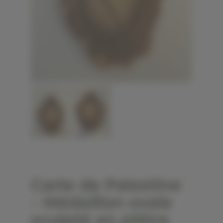
Carte de Palestine
– Médaillon ovale
sculpté en plâtre