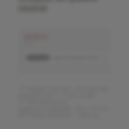
résiné
49,90 €
TTC
📍
Objet mural – Artisanat
palestinien – Fait main
📏 Dimensions
approximatives : 19 × 15 cm
⚖️ Poids estimé : ~350 g