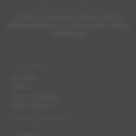
Produits d’alimentation palestiniens
Créations artisanales confectionnées en
Palestine Accessoires artisanaux faits main en
Palestine Agir
CATÉGORIES
Alimentation
Artisanat
Découvrir la palestine
Keffiehs Palestiniens
RÉSEAUX SOCIAUX
Facebook