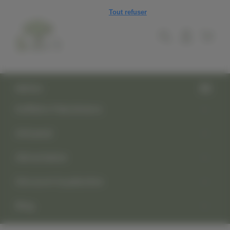
Panneau de gestion des cookies
Tout refuser
MENU
Keffiehs Palestiniens
Artisanat
Alimentation
Découvrir la palestine
Blog