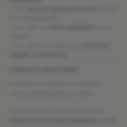
palestinienne
✅ Pour
soutenir l’artisanat fait main
dans les
territoires palestiniens
✅ Pour offrir un
cadeau symbolique
fort et
universel
✅ Pour décorer un espace avec
une œuvre
engagée et esthétique
Livraison & service Solivr
📦 Fabriqué en Palestine. Envoi depuis la
France, emballage soigné et renforcé
🤲 Chaque achat contribue à soutenir des
artistes et des artisans palestiniens
engagés