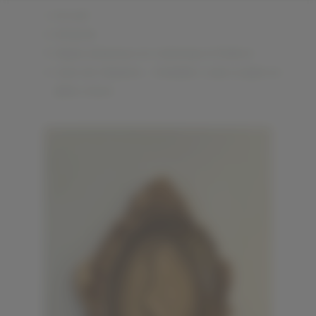
Accueil
Artisanat
Objets artisanaux en céramique d’Hébron
Carte de Palestine – Médaillon ovale sculpté en
plâtre résiné