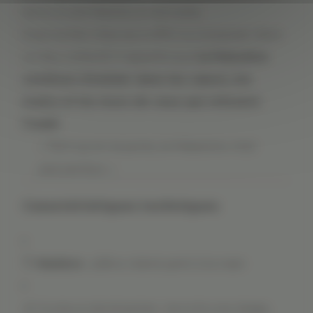
terre, à une histoire, à une lutte.
À accrocher chez soi, à offrir ou à exposer dans
un lieu collectif, il rappelle que
la Palestine
continue d’exister dans les cœurs, les
mains et les murs de ceux qui refusent
l’oubli
.
« Tant qu’on la porte, la Palestine n’est
pas perdue. »
Caractéristiques techniques
🖐️
Matière
: plâtre résiné peint à la main
🎨 Couleurs dominantes : terre brune, beige,