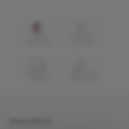
100%
Paiement
Palestinien
sécurisé
Expédition
Satisfait ou
rapide
remboursé
Description