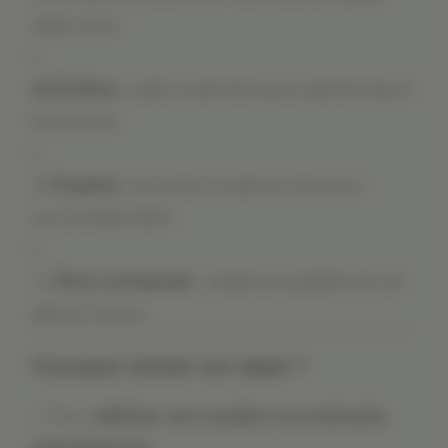
sable, doré
🖼️
Finition
: cadre ovale baroque, patinée façon
bois ancien
📎
Fixation
: encoche murale au dos pour
accrochage facile
🏷️
Pièce artisanale
: variations possibles d’une
pièce à l’autre
Pourquoi choisir cet objet ?
✅ Pour
afficher son soutien à la mémoire