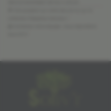
dans la transmission de leur culture
💬 Une question sur cette œuvre ou sur la
collection Palestine mémoire ?
📩 Contactez notre équipe : nous répondons
sous 24 h !