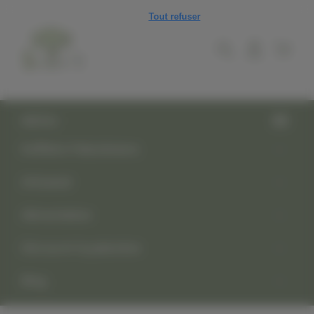
Panneau de gestion des cookies
Tout refuser
MENU
Keffiehs Palestiniens
Artisanat
Alimentation
Découvrir la palestine
Blog