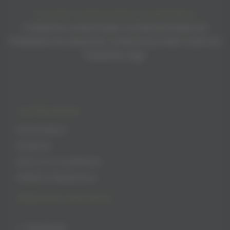
Produits d’alimentation palestiniens
Créations artisanales confectionnées en
Palestine Accessoires artisanaux faits main en
Palestine Agir
CATÉGORIES
Alimentation
Artisanat
Découvrir la palestine
Keffiehs Palestiniens
RÉSEAUX SOCIAUX
Facebook