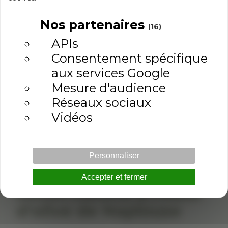
Expédition
Satisfait ou
rapide
remboursé
Nos partenaires
(16)
APIs
Consentement spécifique
aux services Google
Mesure d'audience
Description
Réseaux sociaux
Détails du produit
Vidéos
Avis clients
Personnaliser
Accepter et fermer
Savon naturel à l'huile
d'olive de Naplouse