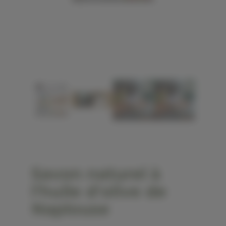
Savon naturel à
l'huile d'olive de
Naplouse