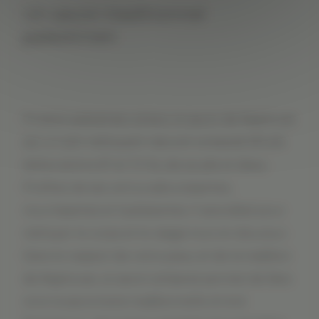
Un savon traditionnel
palestinien
Produit palestinien phare, le savon de Naplouse
est un soin nettoyant naturel composé dhuile
dolive (entre 67 et 72 %), de soude et deau.
Profitez de ses vertus adoucissantes,
nourrissantes et hydratantes. Il sera idéal pour
nettoyer le corps et le visage tout en douceur.
Dans le respect de votre peau et de la tradition
de Naplouse, ce savon artisanal permet de faire
vivre la savonnerie traditionnelle Al Ard.