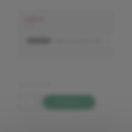
4,95 €
TTC
Référence:
SN
Acheter