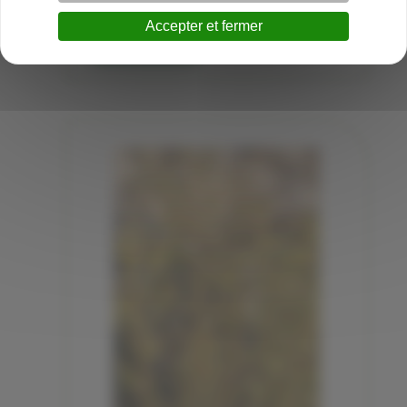
Accepter et fermer
ACHETER